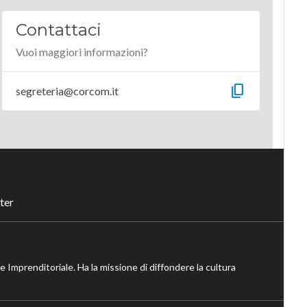
Contattaci
Vuoi maggiori informazioni?
content_copy
segreteria@corcom.it
ter
ne Imprenditoriale. Ha la missione di diffondere la cultura