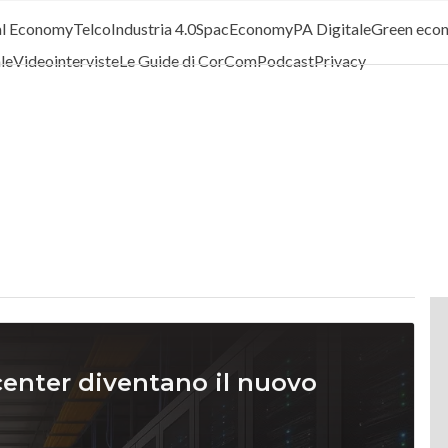
al Economy
Telco
Industria 4.0
SpacEconomy
PA Digitale
Green eco
ale
Videointerviste
Le Guide di CorCom
Podcast
Privacy
a center diventano il nuovo