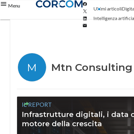
Facebook
Menu
Ultimi articoli
Digit
Twitter
Linkedin
Intelligenza artifici
Email
Mtn Consulting
M
IL REPORT
Infrastrutture digitali, i dat
motore della crescita