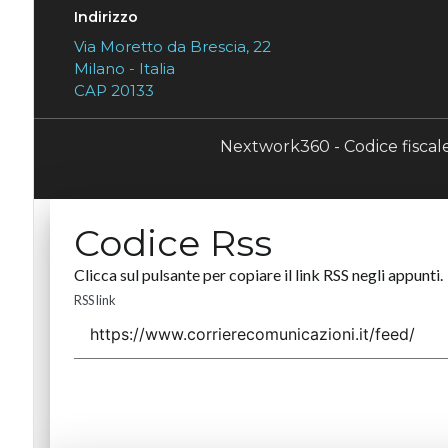
Indirizzo
Via Moretto da Brescia, 22
Milano - Italia
CAP 20133
Nextwork360 - Codice fisca
Codice Rss
Clicca sul pulsante per copiare il link RSS negli appunti.
RSS link