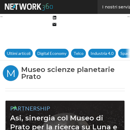
Facebook
I nostri servi
Twitter
Linkedin
Email
Ultimi articoli
Digital Economy
Telco
Industria 4.0
Spac
Museo scienze planetarie
M
Prato
PARTNERSHIP
Asi, sinergia col Museo di
Prato per la ricerca su Luna e