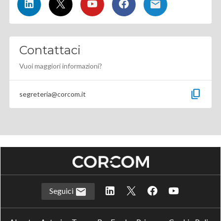
Contattaci
Vuoi maggiori informazioni?
content_copy
segreteria@corcom.it
Seguici