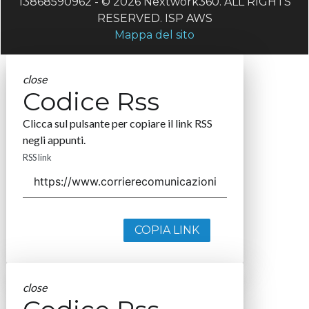
13868590962 - © 2026 Nextwork360. ALL RIGHTS
RESERVED. ISP AWS
Mappa del sito
close
Codice Rss
Clicca sul pulsante per copiare il link RSS
negli appunti.
RSS link
COPIA LINK
close