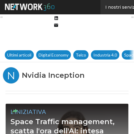
Facebook
I nostri servi
Twitter
Linkedin
Email
Ultimi articoli
Digital Economy
Telco
Industria 4.0
Spac
N
Nvidia Inception
L'INIZIATIVA
Space Traffic management,
scatta l'ora dell'AI: intesa