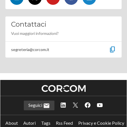
Contattaci
Vuoi maggiori informazioni?
content_copy
segreteria@corcom.it
Seguici
About
Autori
Tags
Rss Feed
Privacy e Cookie Policy