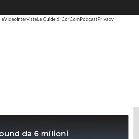
al Economy
Telco
Industria 4.0
SpacEconomy
PA Digitale
Green eco
ale
Videointerviste
Le Guide di CorCom
Podcast
Privacy
round da 6 milioni