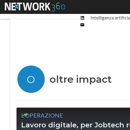
Facebook
Menu
Ultimi articoli
Digit
Twitter
Linkedin
Intelligenza artifici
Email
oltre impact
O
L’OPERAZIONE
Lavoro digitale, per Jobtech 