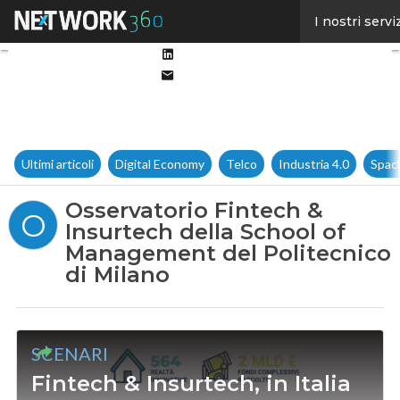
Facebook
I nostri servi
Twitter
Linkedin
Email
Ultimi articoli
Digital Economy
Telco
Industria 4.0
Spac
Osservatorio Fintech &
O
Insurtech della School of
Management del Politecnico
di Milano
SCENARI
Fintech & Insurtech, in Italia