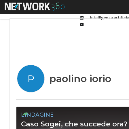
Facebook
Menu
Ultimi articoli
Digit
Twitter
Linkedin
Intelligenza artifici
Email
paolino iorio
P
L'INDAGINE
Caso Sogei, che succede ora?