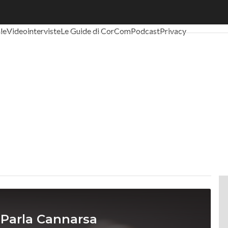
al Economy
Telco
Industria 4.0
SpacEconomy
PA Digitale
Green eco
ale
Videointerviste
Le Guide di CorCom
Podcast
Privacy
 Parla Cannarsa