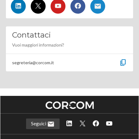
Contattaci
Vuoi maggiori informazioni?
content_copy
segreteria@corcom.it
Seguici