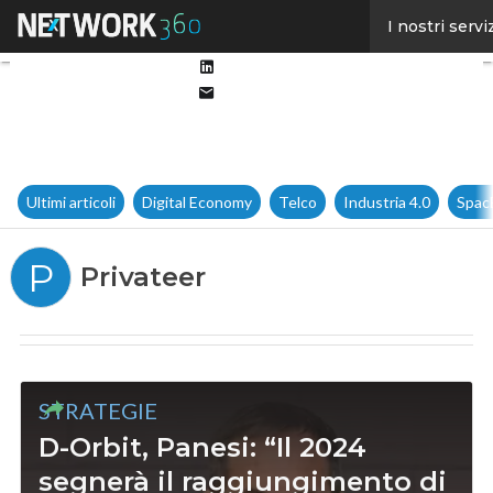
Facebook
I nostri servi
Twitter
Linkedin
Email
Ultimi articoli
Digital Economy
Telco
Industria 4.0
Spac
P
Privateer
STRATEGIE
D-Orbit, Panesi: “Il 2024
segnerà il raggiungimento di