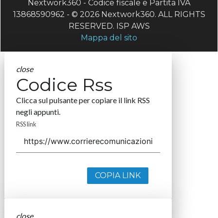
Nextwork360 - Codice fiscale e Partita IVA
13868590962 - © 2026 Nextwork360. ALL RIGHTS
RESERVED. ISP AWS
Mappa del sito
close
Codice Rss
Clicca sul pulsante per copiare il link RSS
negli appunti.
RSS link
COPIA LINK
close