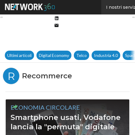
Facebook
I nostri servi
Twitter
Linkedin
Email
Ultimi articoli
Digital Economy
Telco
Industria 4.0
Spac
R
Recommerce
ECONOMIA CIRCOLARE
Smartphone usati, Vodafone
lancia la "permuta" digitale