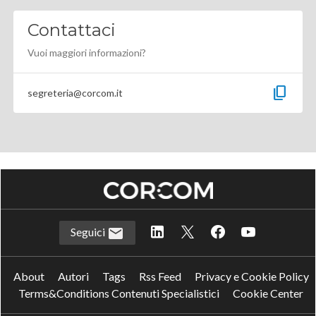
Contattaci
Vuoi maggiori informazioni?
content_copy
segreteria@corcom.it
Seguici
About
Autori
Tags
Rss Feed
Privacy e Cookie Policy
Terms&Conditions Contenuti Specialistici
Cookie Center