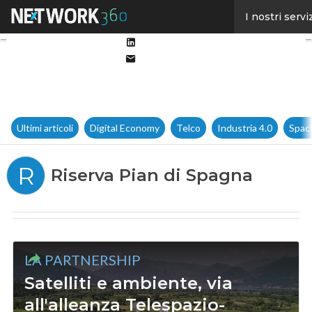
Facebook
I nostri servi
Twitter
Linkedin
Email
Ultimi articoli
Digital Economy
Telco
Industria 4.0
Spac
R
Riserva Pian di Spagna
LA PARTNERSHIP
Satelliti e ambiente, via
all'alleanza Telespazio-