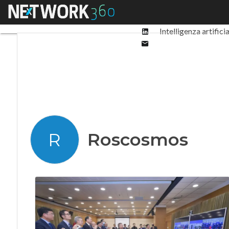
Facebook
Menu
Ultimi articoli
Digit
Twitter
Linkedin
Intelligenza artifici
Email
Roscosmos
R