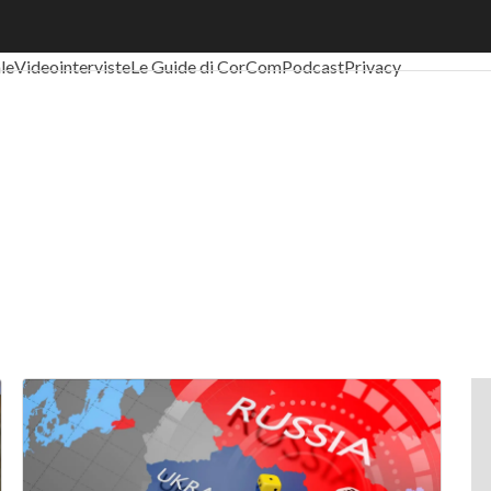
al Economy
Telco
Industria 4.0
SpacEconomy
PA Digitale
Green eco
ale
Videointerviste
Le Guide di CorCom
Podcast
Privacy