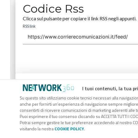
Codice Rss
Clicca sul pulsante per copiare il link RSS negli appunti.
RSS link
Codice Rss
I tuoi contenuti, la tua pr
Clicca sul pulsante per copiare il link RSS negli appunti.
Su questo sito utilizziamo cookie tecnici necessari alla navigazion
anche per fornirti un’esperienza di navigazione sempre migliore, p
RSS link
consentirti di ricevere comunicazioni di marketing aderenti alle tu
Puoi esprimere il tuo consenso cliccando su ACCETTA TUTTI I COO
Potrai sempre gestire le tue preferenze accedendo al nostro COO
visitando la nostra
COOKIE POLICY
.