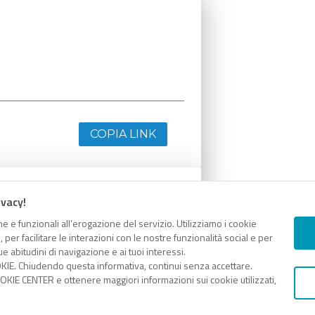
COPIA LINK
ivacy!
e e funzionali all’erogazione del servizio. Utilizziamo i cookie
er facilitare le interazioni con le nostre funzionalità social e per
e abitudini di navigazione e ai tuoi interessi.
KIE. Chiudendo questa informativa, continui senza accettare.
KIE CENTER e ottenere maggiori informazioni sui cookie utilizzati,
COPIA LINK