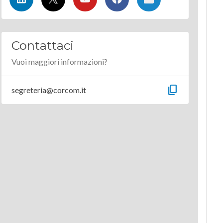
Contattaci
Vuoi maggiori informazioni?
content_copy
segreteria@corcom.it