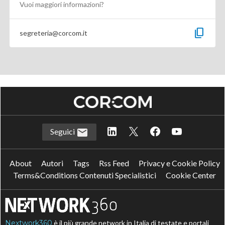
Vuoi maggiori informazioni?
content_copy
segreteria@corcom.it
Seguici
About
Autori
Tags
Rss Feed
Privacy e Cookie Policy
Terms&Conditions Contenuti Specialistici
Cookie Center
Nextwork360
è il più grande network in Italia di testate e portali