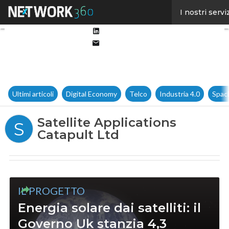
Facebook
I nostri servi
Twitter
Linkedin
Email
Ultimi articoli
Digital Economy
Telco
Industria 4.0
Spac
Satellite Applications
S
Catapult Ltd
IL PROGETTO
Energia solare dai satelliti: il
Governo Uk stanzia 4,3