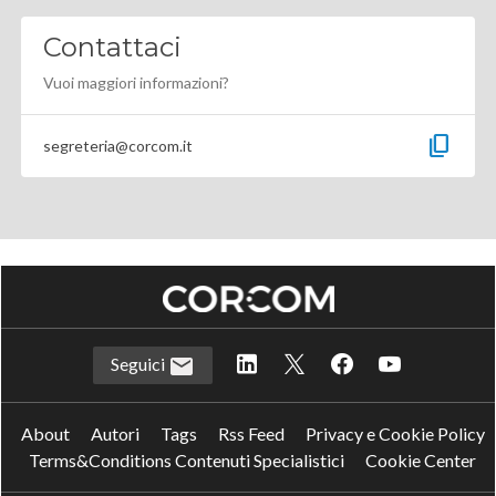
Contattaci
Vuoi maggiori informazioni?
content_copy
segreteria@corcom.it
Seguici
About
Autori
Tags
Rss Feed
Privacy e Cookie Policy
Terms&Conditions Contenuti Specialistici
Cookie Center