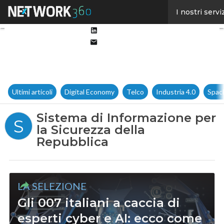
Facebook
I nostri servi
Twitter
Linkedin
Email
Ultimi articoli
Digital Economy
Telco
Industria 4.0
Spac
Sistema di Informazione per
S
la Sicurezza della
Repubblica
LA SELEZIONE
Gli 007 italiani a caccia di
esperti cyber e AI: ecco come