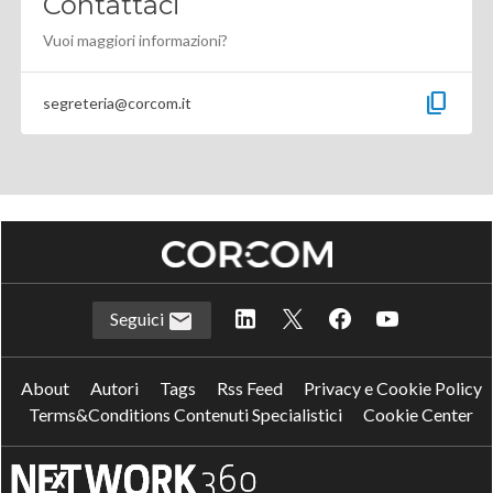
Contattaci
Vuoi maggiori informazioni?
content_copy
segreteria@corcom.it
Seguici
About
Autori
Tags
Rss Feed
Privacy e Cookie Policy
Terms&Conditions Contenuti Specialistici
Cookie Center