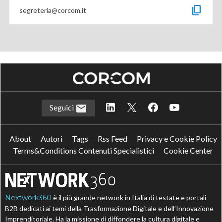
content_copy
segreteria@corcom.it
Seguici
About
Autori
Tags
Rss Feed
Privacy e Cookie Policy
Terms&Conditions Contenuti Specialistici
Cookie Center
Nextwork360
è il più grande network in Italia di testate e portali
B2B dedicati ai temi della Trasformazione Digitale e dell’Innovazione
Imprenditoriale. Ha la missione di diffondere la cultura digitale e