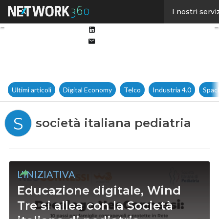
Facebook
I nostri servi
Twitter
Linkedin
Email
Ultimi articoli
Digital Economy
Telco
Industria 4.0
Spac
S
società italiana pediatria
L'INIZIATIVA
Educazione digitale, Wind
Tre si allea con la Società