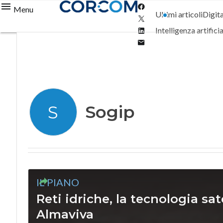
Facebook
Menu
Ultimi articoli
Digit
Twitter
Linkedin
Intelligenza artifici
Email
Sogip
S
IL PIANO
Reti idriche, la tecnologia sat
Almaviva