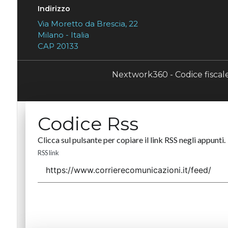
Indirizzo
Via Moretto da Brescia, 22
Milano - Italia
CAP 20133
Nextwork360 - Codice fisca
Codice Rss
Clicca sul pulsante per copiare il link RSS negli appunti.
RSS link