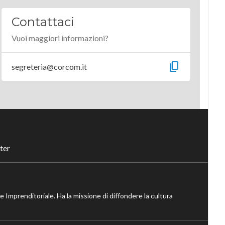
Contattaci
Vuoi maggiori informazioni?
content_copy
segreteria@corcom.it
ter
ne Imprenditoriale. Ha la missione di diffondere la cultura