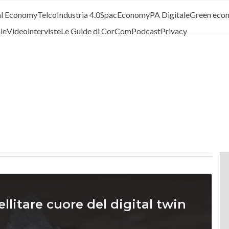
al Economy
Telco
Industria 4.0
SpacEconomy
PA Digitale
Green eco
ale
Videointerviste
Le Guide di CorCom
Podcast
Privacy
ellitare cuore del digital twin