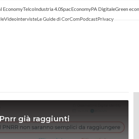
al Economy
Telco
Industria 4.0
SpacEconomy
PA Digitale
Green eco
ale
Videointerviste
Le Guide di CorCom
Podcast
Privacy
i Pnrr già raggiunti