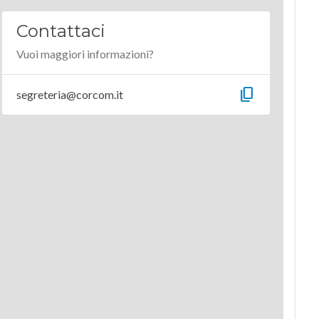
Contattaci
Vuoi maggiori informazioni?
content_copy
segreteria@corcom.it