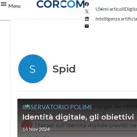
Facebook
Menu
Ultimi articoli
Digit
Twitter
Linkedin
Intelligenza artifici
Email
Spid
S
OSSERVATORIO POLIMI
Identità digitale, gli obiettiv
14 Nov 2024