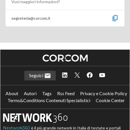
Vuoi maggiori informazioni?
content_copy
segreteria@corcom.it
Seguici
About
Autori
Tags
Rss Feed
Privacy e Cookie Policy
Terms&Conditions Contenuti Specialistici
Cookie Center
Nextwork360
è il più grande network in Italia di testate e portali