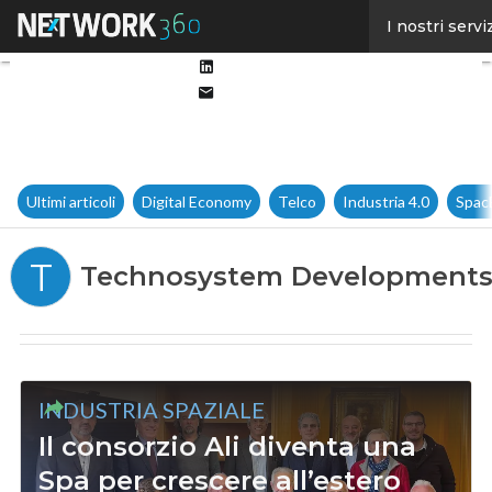
Facebook
I nostri servi
Twitter
Linkedin
Email
Ultimi articoli
Digital Economy
Telco
Industria 4.0
Spac
T
Technosystem Development
INDUSTRIA SPAZIALE
Il consorzio Ali diventa una
Spa per crescere all’estero