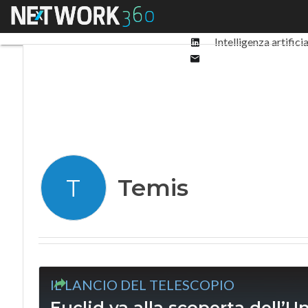
Facebook
Menu
Ultimi articoli
Digit
Twitter
Linkedin
Intelligenza artifici
Email
Temis
T
IL LANCIO DEL TELESCOPIO
Euclid va alla scoperta dell’Uni