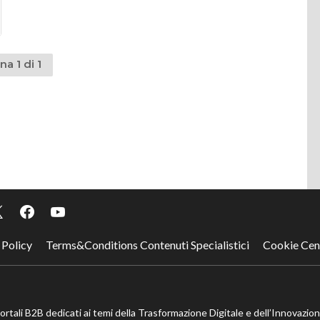
na 1 di 1
 Policy
Terms&Conditions Contenuti Specialistici
Cookie Cen
portali B2B dedicati ai temi della Trasformazione Digitale e dell’Innovazio