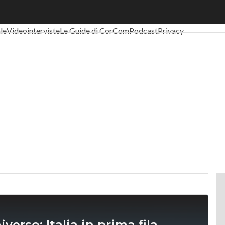
al Economy
Telco
Industria 4.0
SpacEconomy
PA Digitale
Green eco
ale
Videointerviste
Le Guide di CorCom
Podcast
Privacy
verso: Italia in prima fila