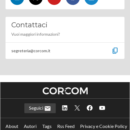
Contattaci
Vuoi maggiori informazioni?
content_copy
segreteria@corcom.it
Seguici
About
Autori
Tags
Rss Feed
Privacy e Cookie Policy