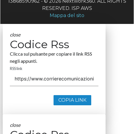
13868590962 - © 2026 Nextwork360. ALL RIGHTS
RESERVED. ISP AWS
Mappa del sito
close
Codice Rss
Clicca sul pulsante per copiare il link RSS
negli appunti.
RSS link
COPIA LINK
close