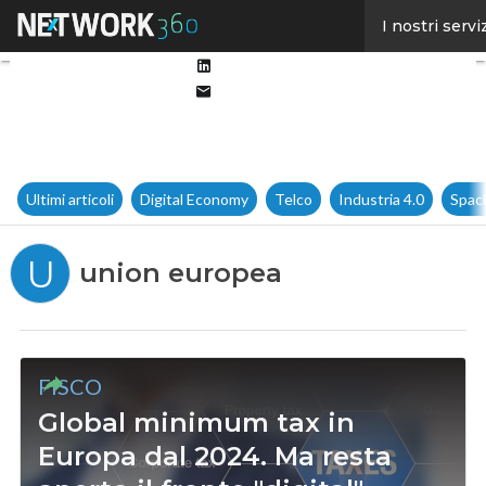
Facebook
I nostri servi
Twitter
Linkedin
Email
Ultimi articoli
Digital Economy
Telco
Industria 4.0
Spac
U
union europea
FISCO
Global minimum tax in
Europa dal 2024. Ma resta