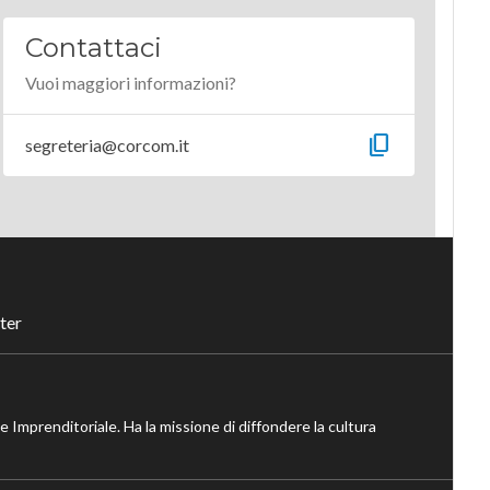
Contattaci
Vuoi maggiori informazioni?
content_copy
segreteria@corcom.it
ter
ne Imprenditoriale. Ha la missione di diffondere la cultura