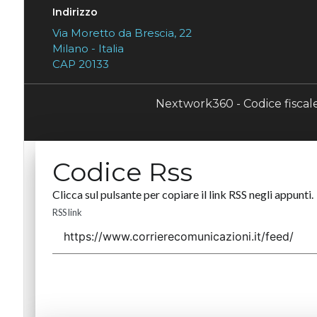
Indirizzo
Via Moretto da Brescia, 22
Milano - Italia
CAP 20133
Nextwork360 - Codice fisca
Codice Rss
Clicca sul pulsante per copiare il link RSS negli appunti.
RSS link