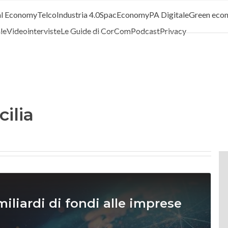
al Economy
Telco
Industria 4.0
SpacEconomy
PA Digitale
Green eco
ale
Videointerviste
Le Guide di CorCom
Podcast
Privacy
ilia
miliardi di fondi alle imprese