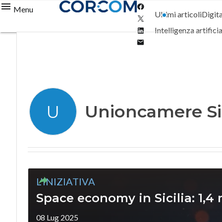
Facebook
Menu
Ultimi articoli
Digit
Twitter
Linkedin
Intelligenza artifici
Email
Unioncamere Sic
U
L’INIZIATIVA
Space economy in Sicilia: 1,4 
08 Lug 2025