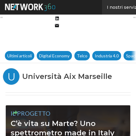
Facebook
I nostri servi
Twitter
Linkedin
Email
Ultimi articoli
Digital Economy
Telco
Industria 4.0
Spac
U
Università Aix Marseille
IL PROGETTO
C’è vita su Marte? Uno
spettrometro made in Italy