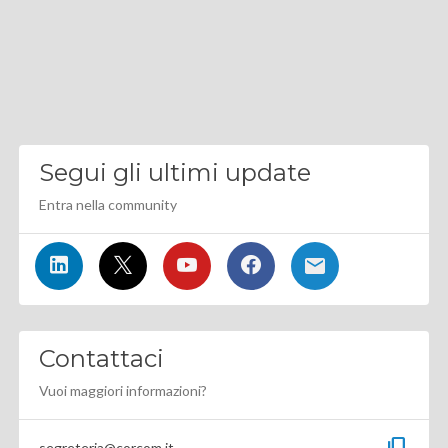
Segui gli ultimi update
Entra nella community
Contattaci
Vuoi maggiori informazioni?
content_copy
segreteria@corcom.it