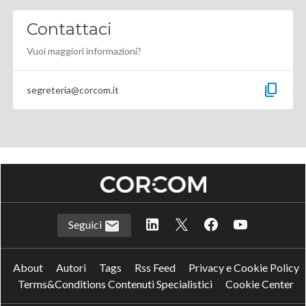
Contattaci
Vuoi maggiori informazioni?
content_copy
segreteria@corcom.it
Seguici
About
Autori
Tags
Rss Feed
Privacy e Cookie Policy
Terms&Conditions Contenuti Specialistici
Cookie Center