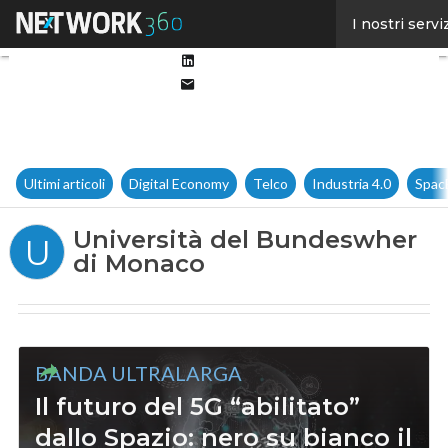
Facebook
I nostri servi
Twitter
Linkedin
Email
Ultimi articoli
Digital Economy
Telco
Industria 4.0
Spac
Università del Bundeswher
U
di Monaco
BANDA ULTRALARGA
Il futuro del 5G “abilitato”
dallo Spazio: nero su bianco il