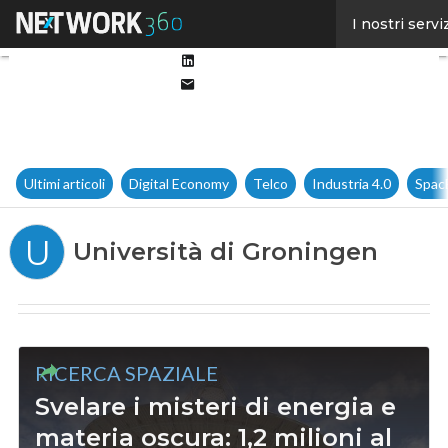
Facebook
I nostri servi
Twitter
Linkedin
Email
Ultimi articoli
Digital Economy
Telco
Industria 4.0
Spac
U
Università di Groningen
RICERCA SPAZIALE
Svelare i misteri di energia e
materia oscura: 1,2 milioni al