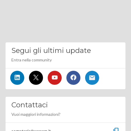
Segui gli ultimi update
Entra nella community
Contattaci
Vuoi maggiori informazioni?
content_copy
segreteria@corcom.it