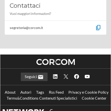
Contattaci
Vuoi maggiori informazioni?
content_copy
segreteria@corcom.it
Seguici
About
Autori
Tags
Rss Feed
Privacy e Cookie Policy
Terms&Conditions Contenuti Specialistici
Cookie Center