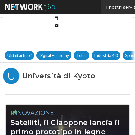
Facebook
I nostri servi
Twitter
Linkedin
Email
Ultimi articoli
Digital Economy
Telco
Industria 4.0
Spac
U
Università di Kyoto
INNOVAZIONE
Satelliti, il Giappone lancia il
primo prototipo in legno