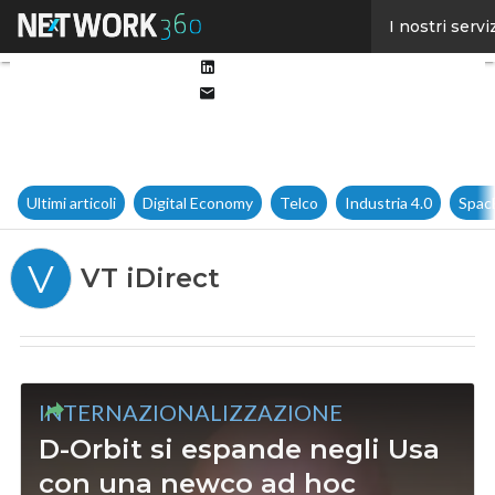
Facebook
I nostri servi
Twitter
Linkedin
Email
Ultimi articoli
Digital Economy
Telco
Industria 4.0
Spac
V
VT iDirect
INTERNAZIONALIZZAZIONE
D-Orbit si espande negli Usa
con una newco ad hoc