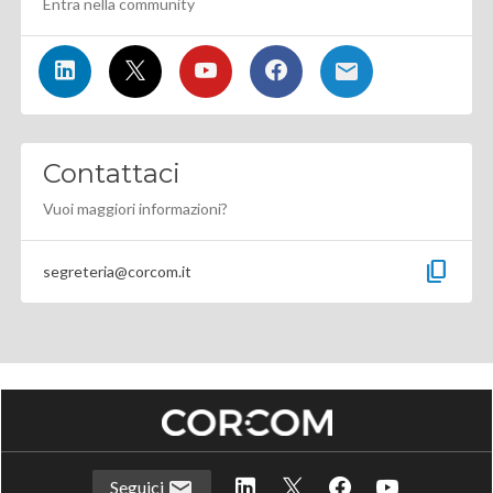
Entra nella community
Contattaci
Vuoi maggiori informazioni?
content_copy
segreteria@corcom.it
Seguici