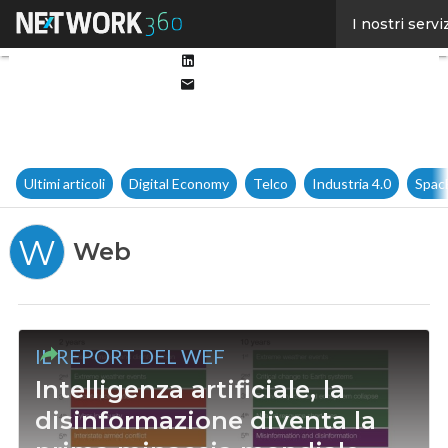
Facebook
I nostri servi
Twitter
Linkedin
Email
Ultimi articoli
Digital Economy
Telco
Industria 4.0
Spac
W
Web
IL REPORT DEL WEF
Intelligenza artificiale, la
disinformazione diventa la