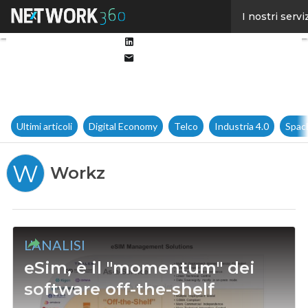
Facebook
I nostri servi
Twitter
Linkedin
Email
Ultimi articoli
Digital Economy
Telco
Industria 4.0
Spac
W
Workz
L'ANALISI
eSim, è il "momentum" dei
software off-the-shelf