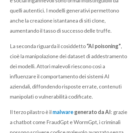
e social ingannevoli sono ormai indistinguibili da
quelli autentici. I modelli generativi permettono
anche la creazione istantanea di siti clone,
aumentando il tasso di successo delle truffe.
La seconda riguarda il cosiddetto
“AI poisoning”
,
cioè la manipolazione dei dataset di addestramento
dei modelli. Attori malevoli riescono così a
influenzare il comportamento dei sistemi AI
aziendali, diffondendo risposte errate, contenuti
manipolati o vulnerabilità codificate.
Il terzo pilastro è il
malware
generato da AI
: grazie
a chatbot come FraudGpt e WormGpt, i criminali
possono scrivere codice malevolo avanzato senza