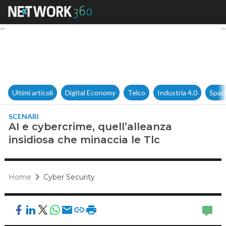
AI e cybercrime, quell’alleanz
Ultimi articoli
Digital Economy
Telco
Industria 4.0
Spac
SCENARI
AI e cybercrime, quell’alleanza
insidiosa che minaccia le Tlc
Home
Cyber Security