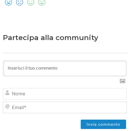
Partecipa alla community
N
Em