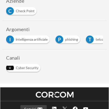
Aziende
C
Check Point
Argomenti
I
P
T
intelligenza artificiale
phishing
telco
Canali
Cyber Security
Seguici