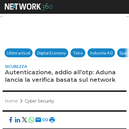
Autenticazione, addio all’otp:
Ultimi articoli
Digital Economy
Telco
Industria 4.0
Spac
SICUREZZA
Autenticazione, addio all’otp: Aduna
lancia la verifica basata sul network
Home
Cyber Security