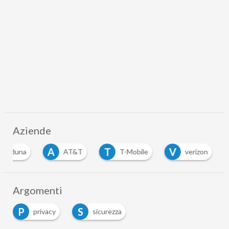
Aziende
A
T
V
aduna
AT&T
T-Mobile
verizon
Argomenti
P
S
privacy
sicurezza