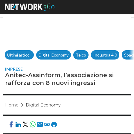
Anitec-Assinform, l’associazio
Ultimi articoli
Digital Economy
Telco
Industria 4.0
Spac
IMPRESE
Anitec-Assinform, l’associazione si
rafforza con 8 nuovi ingressi
Home
Digital Economy