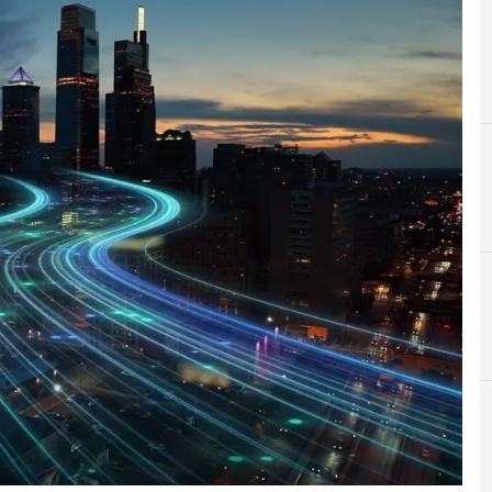
A
aut