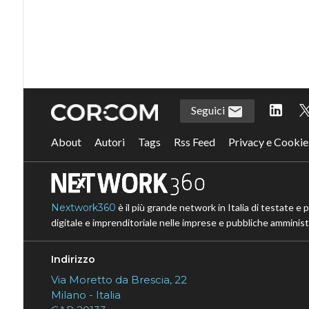
Seguici
About
Autori
Tags
Rss Feed
Privacy e Cookie
Nextwork360
è il più grande network in Italia di testate e 
digitale e imprenditoriale nelle imprese e pubbliche amministr
Indirizzo
Via Moretto da Brescia, 22
Milano - Italia