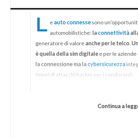
L
e
auto connesse
sono un’opportunit
automobilistiche:
la
connettività
all
generatore di valore
anche per le telco
.
Un
è quella della sim digitale
e per le aziende 
la connessione ma la
cybersicurezza
inte
timori di attacchi hacker per i conducenti.
Continua a legg