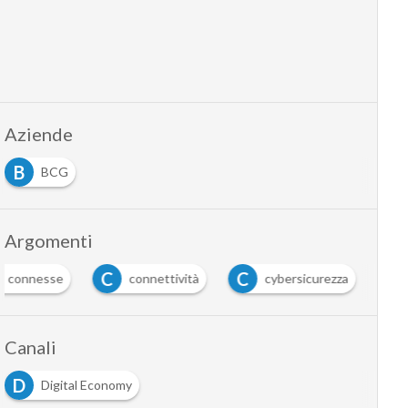
Aziende
B
BCG
Argomenti
C
C
o connesse
connettività
cybersicurezza
Canali
D
Digital Economy