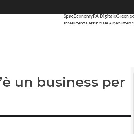
un business per le telco
Ultimi articoli
Digital Economy
Tel
SpacEconomy
PA Digitale
Green e
Intelligenza artificiale
Videointervi
Podcast
Privacy
’è un business per