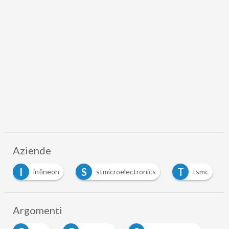
Aziende
I
S
T
infineon
stmicroelectronics
tsmc
Argomenti