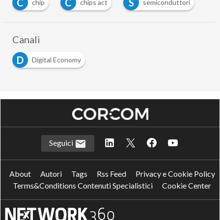
C
C
S
chip
chips act
semiconduttori
Canali
D
Digital Economy
Seguici
About
Autori
Tags
Rss Feed
Privacy e Cookie Policy
Terms&Conditions Contenuti Specialistici
Cookie Center