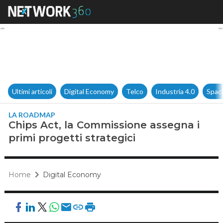
Chips Act, la Commissione ass
Ultimi articoli
Digital Economy
Telco
Industria 4.0
Spac
LA ROADMAP
Chips Act, la Commissione assegna i
primi progetti strategici
Home
Digital Economy