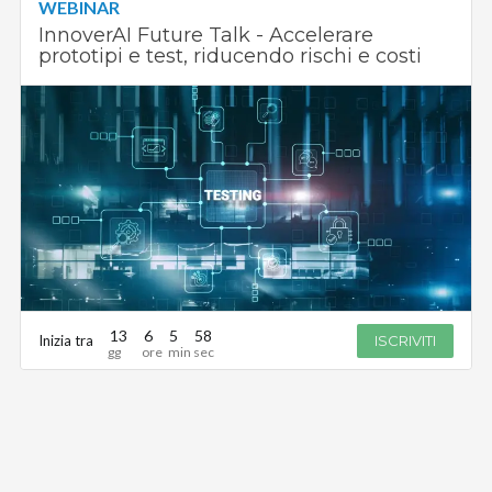
WEBINAR
InnoverAI Future Talk - Accelerare
prototipi e test, riducendo rischi e costi
13
6
5
58
Inizia tra
ISCRIVITI