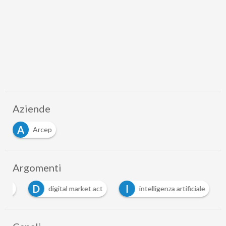
Aziende
A
Arcep
Argomenti
D
I
loud
digital market act
intelligenza artificiale