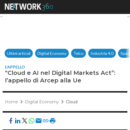
“Cloud e AI nel Digital Markets
Ultimi articoli
Digital Economy
Telco
Industria 4.0
Spac
L'APPELLO
“Cloud e AI nel Digital Markets Act”:
l’appello di Arcep alla Ue
Home
Digital Economy
Cloud