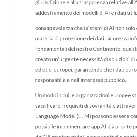
giurisdizione e alla trasparenza relative all’
addestramento dei modelli di AI e i dati utili
consapevolezza che i sistemi di AI non solo 
materia di protezione dei dati, sicurezza inf
fondamentali del nostro Continente, quali la 
creato un’urgente necessità di soluzioni di A
ed etici europei, garantendo che i dati euro
responsabile e nell’interesse pubblico.
Un modo in cui le organizzazioni europee st
sacrificare i requisiti di sovranità è attrave
Language Model (LLM) possono essere confi
possibile implementare app AI già pronte pe
dell’IA mantenendo il pieno controllo giurisd