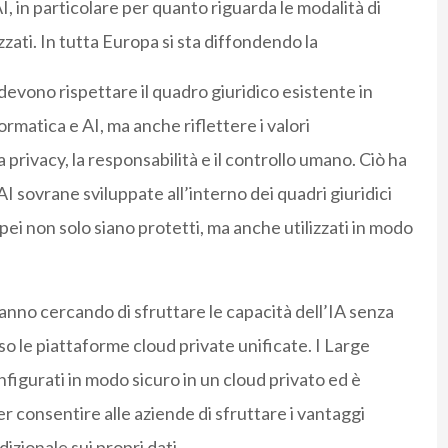
AI, in particolare per quanto riguarda le modalità di
zzati. In tutta Europa si sta diffondendo la
devono rispettare il quadro giuridico esistente in
ormatica e AI, ma anche riflettere i valori
privacy, la responsabilità e il controllo umano. Ciò ha
I sovrane sviluppate all’interno dei quadri giuridici
pei non solo siano protetti, ma anche utilizzati in modo
anno cercando di sfruttare le capacità dell’IA senza
rso le piattaforme cloud private unificate. I Large
gurati in modo sicuro in un cloud privato ed è
r consentire alle aziende di sfruttare i vantaggi
izionale sui propri dati.