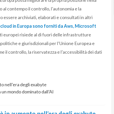
uropa possa migliorare la propria posizione nella
 al contempo il controllo, l’autonomia e la
essere archiviati, elaborati e consultati in altri
i cloud in Europa sono forniti da Aws, Microsoft
ti europei risiede al di fuori delle infrastrutture
politiche e giurisdizionali per l’Unione Europea e
l controllo, la riservatezza e l’accessibilità dei dati
to nell’era degli exabyte
in un mondo dominato dall’AI
 è in aumento nell’era degli exabyte