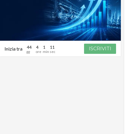
44
4
1
11
Inizia tra
ISCRIVITI