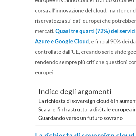
europee si stanno concentrando su come l’E
corsa all’innovazione del cloud, mantenendo
riservatezza sui dati europei che potrebbero 
mercati.
Quasi tre quarti (72%) dei serviz
Azure e Google Cloud
, e fino al 90% dei da
controllate dall’UE, creando serie sfide geo
rendendo sempre più critiche questioni come i
europei.
Indice degli argomenti
La richiesta di sovereign cloud è in aumen
Scalare l’infrastruttura digitale europea 
Guardando verso un futuro sovrano
La richiesta di sovereign cloud