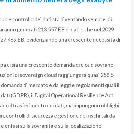
loud e controllo dei dati sta diventando sempre più
ranno generati 213.557 EB di dati e che nel 2029
 527.469 EB, evidenziando una crescente necessità di
opa ci sia una crescente domanda di cloud sovrano.
luzioni di sovereign cloud raggiungerà quasi 258,5
lla domanda di mercato e da leggi e regolamenti quali il
ati (GDPR), il Digital Operational Resilience Act
ano il trasferimento dei dati, ma impongono obblighi
n, controlli di sicurezza e gestione dei rischi tali da
e enfasi sulla sovranità e sulla localizzazione,