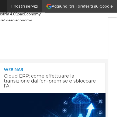
Aggiungi tra i preferiti su Google
I nostri servizi
icoli
Digital Economy
ustria 4.0
SpacEconomy
le
Green economy
za artificiale
rviste
 di CorCom
Podcast
WEBINAR
Cloud ERP: come effettuare la
transizione dall’on-premise e sbloccare
l’AI