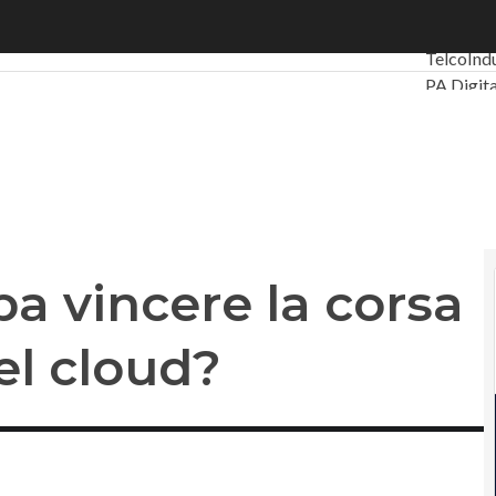
vincere la corsa all’innovazione del cloud?
Ultimi art
Telco
Ind
PA Digita
Intelligen
Videointe
Le Guide
Privacy
a vincere la corsa
el cloud?