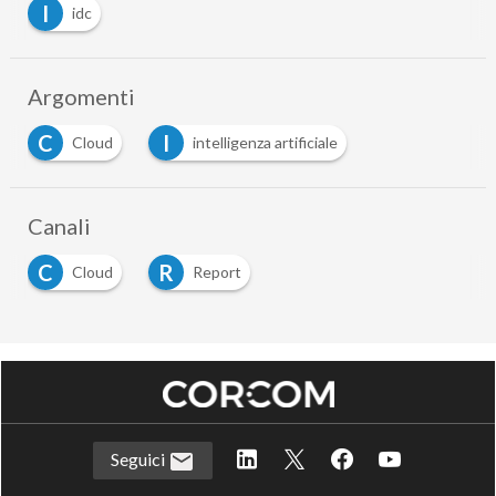
I
idc
Argomenti
C
I
Cloud
intelligenza artificiale
Canali
C
R
Cloud
Report
Seguici