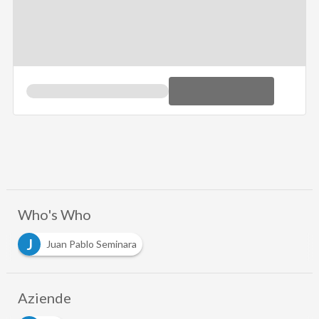
Who's Who
J
Juan Pablo Seminara
Aziende