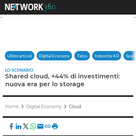
Shared cloud, +44% di investi
Ultimi articoli
Digital Economy
Telco
Industria 4.0
Spac
LO SCENARIO
Shared cloud, +44% di investimenti:
nuova era per lo storage
Home
Digital Economy
Cloud