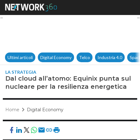
Dal cloud all’atomo: Equinix p
Ultimi articoli
Digital Economy
Telco
Industria 4.0
Spac
LA STRATEGIA
Dal cloud all’atomo: Equinix punta sul
nucleare per la resilienza energetica
Home
Digital Economy