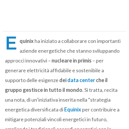
E
quinix
ha iniziato a collaborare con importanti
aziende energetiche che stanno sviluppando
approcci innovativi –
nucleare in primis
– per
generare elettricità affidabile e sostenibile a
supporto delle esigenze
dei
data center
che il
gruppo gestisce in tutto il mondo
. Si tratta, recita
una nota, di un’iniziativa inserita nella “strategia
energetica diversificata di
Equinix
per contribuire a
mitigare potenziali vincoli energetici in futuro,
ampliando i tradizionali accordi energetici con le