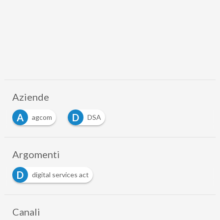
Aziende
A
D
agcom
DSA
Argomenti
D
digital services act
Canali