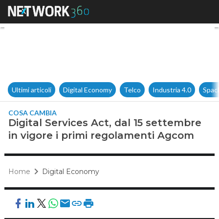
Digital Services Act, dal 15 
Ultimi articoli
Digital Economy
Telco
Industria 4.0
Spac
COSA CAMBIA
Digital Services Act, dal 15 settembre
in vigore i primi regolamenti Agcom
Home
Digital Economy