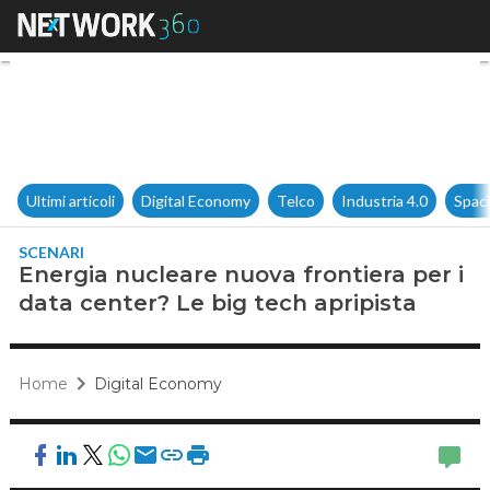
Energia nucleare nuova frontie
Ultimi articoli
Digital Economy
Telco
Industria 4.0
Spac
SCENARI
Energia nucleare nuova frontiera per i
data center? Le big tech apripista
Home
Digital Economy