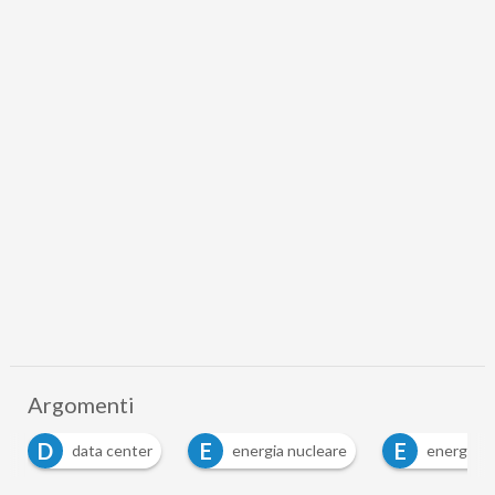
Argomenti
E
E
I
energia nucleare
energy management
…