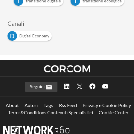
T
T
one
transizione digitale
transizione ecologica
Canali
D
Digital Economy
Seguici
About
Autori
Tags
Rss Feed
Privacy e Cookie Policy
Terms&Conditions Contenuti Specialistici
Cookie Center