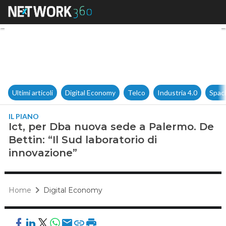
Ict, per Dba nuova sede a Pale
Ultimi articoli
Digital Economy
Telco
Industria 4.0
Spac
IL PIANO
Ict, per Dba nuova sede a Palermo. De
Bettin: “Il Sud laboratorio di
innovazione”
Home
Digital Economy