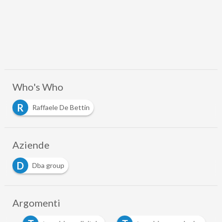
Who's Who
R
Raffaele De Bettin
Aziende
D
Dba group
Argomenti