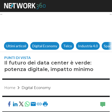
Il futuro dei data center è ve
Ultimi articoli
Digital Economy
Telco
Industria 4.0
Spac
PUNTI DI VISTA
Il futuro dei data center è verde:
potenza digitale, impatto minimo
Home
Digital Economy