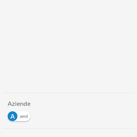
Aziende
A
amd