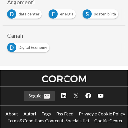
Argomenti
D
E
S
data center
energia
sostenibilità
Canali
D
Digital Economy
Seguici
About
Autori
Tags
Rss Feed
Privacy e Cookie Policy
Terms&Conditions Contenuti Specialistici
Cookie Center