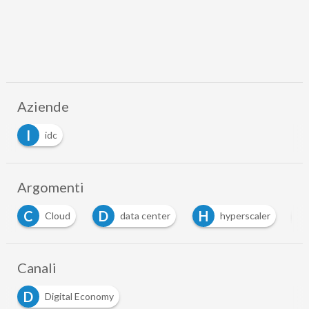
Aziende
I
idc
Argomenti
D
H
I
data center
hyperscaler
intelligenza arti
…
Canali
D
Digital Economy