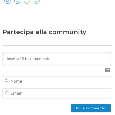
Partecipa alla community
N
Em