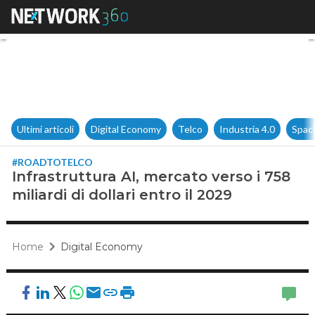
Infrastruttura AI, mercato verso
Ultimi articoli
Digital Economy
Telco
Industria 4.0
Spac
#ROADTOTELCO
Infrastruttura AI, mercato verso i 758
miliardi di dollari entro il 2029
Home
Digital Economy