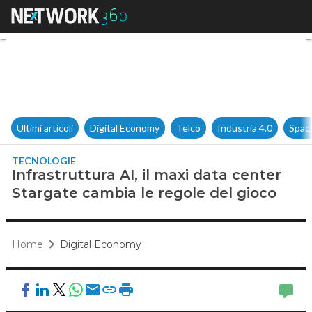
Infrastruttura AI, il maxi dat
Ultimi articoli
Digital Economy
Telco
Industria 4.0
Spac
TECNOLOGIE
Infrastruttura AI, il maxi data center
Stargate cambia le regole del gioco
Home
Digital Economy