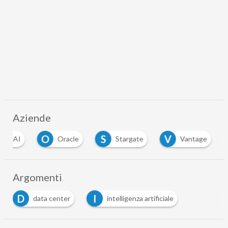
Aziende
O
S
V
openAI
Oracle
Stargate
Vantage
Argomenti
D
I
data center
intelligenza artificiale