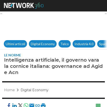
Intelligenza artificiale, il go
Ultimi articoli
Digital Economy
Telco
Industria 4.0
Spac
LE NORME
Intelligenza artificiale, il governo vara
la cornice italiana: governance ad Agid
e Acn
Home
Digital Economy