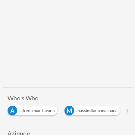
Who's Who
M
M
no
massimiliano masnada
Matteo Piantedosi
Aziende