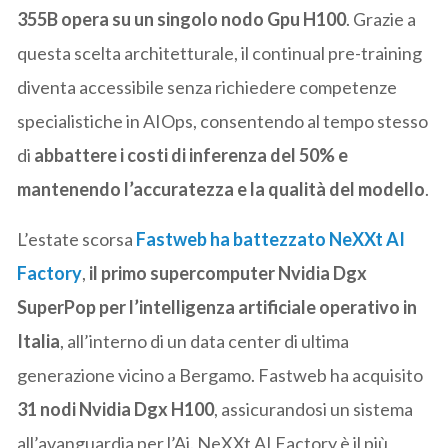
355B opera su un singolo nodo Gpu H100
. Grazie a
questa scelta architetturale, il continual pre-training
diventa accessibile senza richiedere competenze
specialistiche in AIOps, consentendo al tempo stesso
di
abbattere i costi di inferenza del 50% e
mantenendo l’accuratezza e la qualità del modello
.
L’estate scorsa
Fastweb ha battezzato NeXXt AI
Factory
,
il primo supercomputer Nvidia Dgx
SuperPop per l’intelligenza artificiale operativo in
Italia
, all’interno di un data center di ultima
generazione vicino a Bergamo. Fastweb ha acquisito
31 nodi Nvidia Dgx H100
, assicurandosi un sistema
all’avanguardia per l’Ai. NeXXt AI Factory è il più