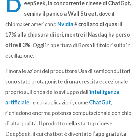
D
eepSeek, la concorrente cinese di ChatGpt,
semina il panico a Wall Street
, dove il
chipmaker americano
Nvidia
è
crollato di quasi il
17% alla chiusura di ieri, mentre il Nasdaq ha perso
oltre il 3%
. Oggi in apertura di Borsa il titolo risulta in
oscillazione.
Finora le azioni del produttore Usa di semiconduttori
sono state protagoniste di una crescita eccezionale
proprio sull’onda dello sviluppo dell’
intelligenza
artificiale
, le cui applicazioni, come
ChatGpt
,
richiedono enorme potenza computazionale con chip
di alta qualità. Il prodotto della startup cinese
DeepSeek, il cui chatbot è diventato
l’app gratuita