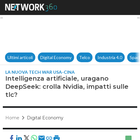
Intelligenza artificiale, uraga
Ultimi articoli
Digital Economy
Telco
Industria 4.0
Spac
LA NUOVA TECH WAR USA-CINA
Intelligenza artificiale, uragano
DeepSeek: crolla Nvidia, impatti sulle
tlc?
Home
Digital Economy