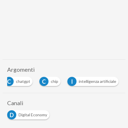
Argomenti
C
C
I
chatgpt
chip
intelligenza artificiale
Canali
D
Digital Economy