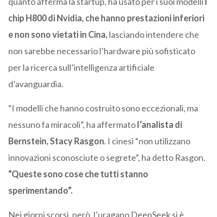
quanto afferma la startup, ha usato per i suoi modelli
i
chip H800 di Nvidia, che hanno prestazioni inferiori
e non sono vietati in Cina,
lasciando intendere che
non sarebbe necessario l’hardware più sofisticato
per la ricerca sull’intelligenza artificiale
d’avanguardia.
“I modelli che hanno costruito sono eccezionali, ma
nessuno fa miracoli”, ha affermato
l’analista di
Bernstein, Stacy Rasgon
. I cinesi “non utilizzano
innovazioni sconosciute o segrete”, ha detto Rasgon.
“Queste sono cose che tutti stanno
sperimentando”.
Nei giorni scorsi, però, l’uragano DeepSeek si è