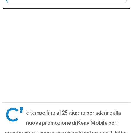
C’
è tempo
fino al 25 giugno
per aderire alla
nuova promozione di Kena Mobile
per i
nuovi numeri. L’operatore virtuale del gruppo TIM ha