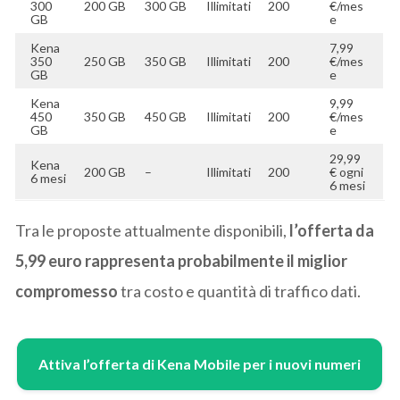
300
200 GB
300 GB
Illimitati
200
€/mes
GB
e
Kena
7,99
350
250 GB
350 GB
Illimitati
200
€/mes
GB
e
Kena
9,99
450
350 GB
450 GB
Illimitati
200
€/mes
GB
e
29,99
Kena
200 GB
–
Illimitati
200
€ ogni
6 mesi
6 mesi
Tra le proposte attualmente disponibili,
l’offerta da
5,99 euro rappresenta probabilmente il miglior
compromesso
tra costo e quantità di traffico dati.
Attiva l’offerta di Kena Mobile per i nuovi numeri