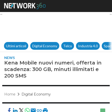
Kena Mobile nuovi numeri, off
Ultimi articoli
Digital Economy
Telco
Industria 4.0
Spac
NEWS
Kena Mobile nuovi numeri, offerta in
scadenza: 300 GB, minuti illimitati e
200 SMS
Home
Digital Economy