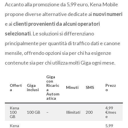
Accanto alla promozione da 5,99 euro, Kena Mobile
propone diverse alternative dedicate ai
nuovi numeri
e ai
clienti provenienti da alcuni operatori
selezionati
. Le soluzioni si differenziano
principalmente per quantità di traffico dati e canone
mensile, offrendo opzioni sia per chi ha esigenze
contenute sia per chi utilizza molti Giga ogni mese.
Giga
con
Offert
Giga
Ricaric
Prezz
Minuti
SMS
a
inclusi
a
o
Autom
atica
Kena
4,99
100
100 GB
–
Illimitati
200
€/mes
GB
e
Kena
5,99