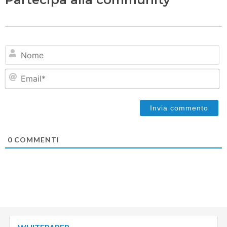
N
Em
0
COMMENTI