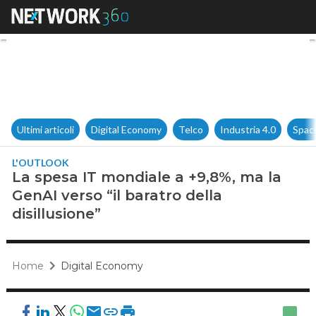
La spesa IT mondiale a +9,8%, 
Ultimi articoli
Digital Economy
Telco
Industria 4.0
Spac
L'OUTLOOK
La spesa IT mondiale a +9,8%, ma la
GenAI verso “il baratro della
disillusione”
Home
Digital Economy