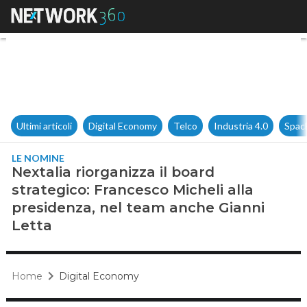
Nextalia riorganizza il board 
Ultimi articoli
Digital Economy
Telco
Industria 4.0
Spac
LE NOMINE
Nextalia riorganizza il board
strategico: Francesco Micheli alla
presidenza, nel team anche Gianni
Letta
Home
Digital Economy