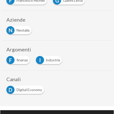
F
G
Francesco Micheli
Gianni Letta
Aziende
N
Nextalia
Argomenti
F
I
finanza
industria
Canali
D
Digital Economy