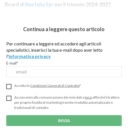
Board di
Nextalia Sgr
per il triennio 2024-2027.
Continua a leggere questo articolo
Per continuare a leggere ed accedere agli articoli
specialistici, inserisci la tua e-mail dopo aver letto
l'
informativa privacy
E-mail
*
Accetto le
Condizioni Generali di Contratto
*
Acconsento alla comunicazione dei miei dati a
terzi
affinché li trattino
per proprie finalità di marketing tramite modalità automatizzate e
tradizionali di contatto.