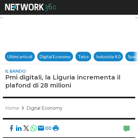
Pmi digitali, la Liguria increm
Ultimi articoli
Digital Economy
Telco
Industria 4.0
Spac
IL BANDO
Pmi digitali, la Liguria incrementa il
plafond di 28 milioni
Home
Digital Economy