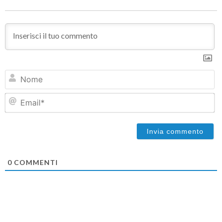
N
Em
0
COMMENTI