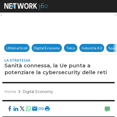
Sanità connessa, la Ue punta a
Ultimi articoli
Digital Economy
Telco
Industria 4.0
Spac
LA STRATEGIA
Sanità connessa, la Ue punta a
potenziare la cybersecurity delle reti
Home
Digital Economy