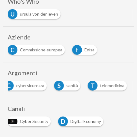
Who's Who
U
ursula von der leyen
Aziende
C
E
Commissione europea
Enisa
Argomenti
C
S
T
cybersicurezza
sanità
telemedicina
Canali
D
Cyber Security
Digital Economy